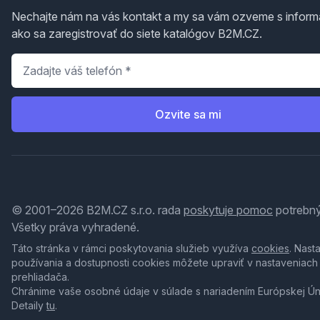
Nechajte nám na vás kontakt a my sa vám ozveme s inform
ako sa zaregistrovať do siete katalógov B2M.CZ.
Telefón
*
Ozvite sa mi
© 2001–2026 B2M.CZ s.r.o. rada
poskytuje pomoc
potrebný
Všetky práva vyhradené.
Táto stránka v rámci poskytovania služieb využíva
cookies
. Nast
používania a dostupnosti cookies môžete upraviť v nastaveniach
prehliadača.
Chránime vaše osobné údaje v súlade s nariadením Európskej Ú
Detaily
tu
.