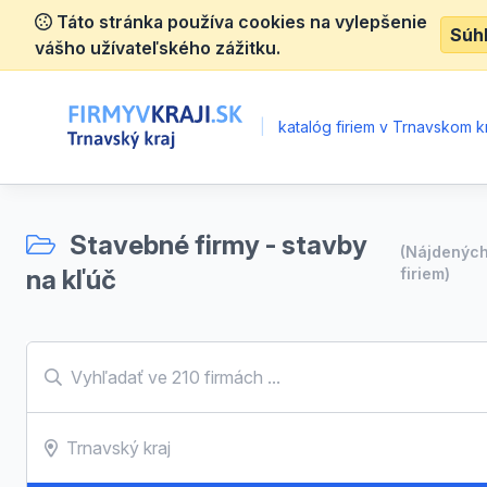
Táto stránka používa cookies na vylepšenie
Súh
vášho užívateľského zážitku.
|
katalóg firiem v Trnavskom kr
Stavebné firmy - stavby
(Nájdenýc
na kľúč
firiem)