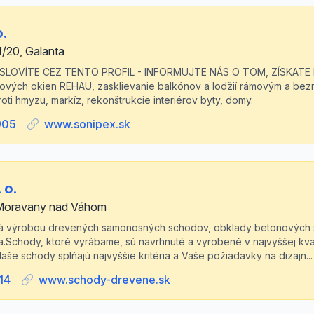
o.
1/20, Galanta
OSLOVÍTE CEZ TENTO PROFIL - INFORMUJTE NÁS O TOM, ZÍSKATE 
tových okien REHAU, zasklievanie balkónov a lodžií rámovým a be
proti hmyzu, markíz, rekonštrukcie interiérov byty, domy.
905
www.sonipex.sk
 o.
 Moravany nad Váhom
rá výrobou drevených samonosných schodov, obklady betonových 
ia.Schody, ktoré vyrábame, sú navrhnuté a vyrobené v najvyššej kva
aše schody splňajú najvyššie kritéria a Vaše požiadavky na dizajn...
14
www.schody-drevene.sk