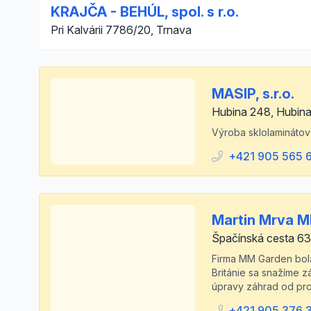
KRAJČA - BEHÚL, spol. s r.o.
Pri Kalvárii 7786/20, Trnava
MASIP, s.r.o.
Hubina 248, Hubin
Výroba sklolaminátov
+421 905 565 
Martin Mrva 
Špačínská cesta 63
Firma MM Garden bola
Británie sa snažíme z
úpravy záhrad od proj
+421 905 376 