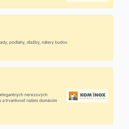
ady, podlahy, dlažby, nátery budov.
ž elegantných nerezových
a trvanlivosť našimi domácimi