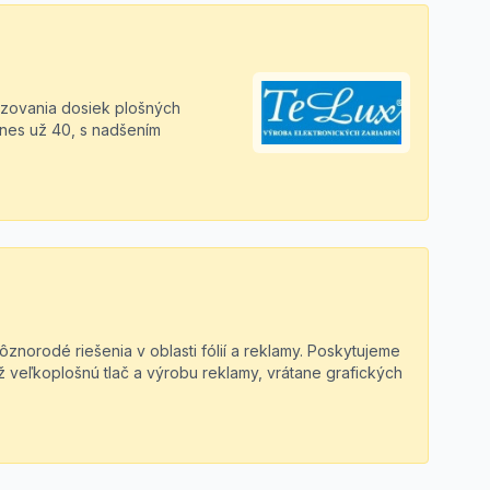
dzovania dosiek plošných
dnes už 40, s nadšením
rôznorodé riešenia v oblasti fólií a reklamy. Poskytujeme
ež veľkoplošnú tlač a výrobu reklamy, vrátane grafických