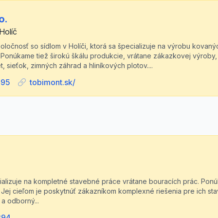
o.
Holíč
spoločnosť so sídlom v Holíči, ktorá sa špecializuje na výrobu kovaný
 Ponúkame tiež širokú škálu produkcie, vrátane zákazkovej výroby,
et, sieťok, zimných záhrad a hliníkových plotov....
895
tobimont.sk/
ializuje na kompletné stavebné práce vrátane bouracích prác. Pon
ť. Jej cieľom je poskytnúť zákazníkom komplexné riešenia pre ich st
a odborný...
294