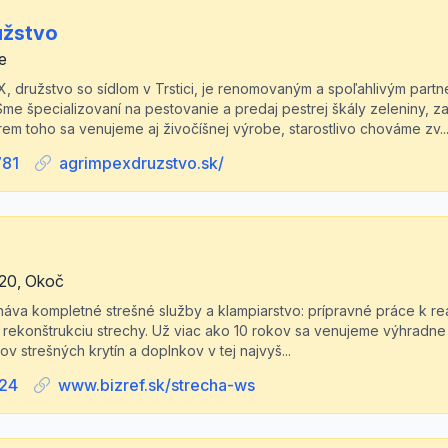
užstvo
e
 družstvo so sídlom v Trstici, je renomovaným a spoľahlivým partne
e špecializovaní na pestovanie a predaj pestrej škály zeleniny, zar
em toho sa venujeme aj živočíšnej výrobe, starostlivo chováme zv..
781
agrimpexdruzstvo.sk/
20, Okoč
onáva kompletné strešné služby a klampiarstvo: prípravné práce k re
 a rekonštrukciu strechy. Už viac ako 10 rokov sa venujeme výhradne 
v strešných krytín a doplnkov v tej najvyš...
124
www.bizref.sk/strecha-ws