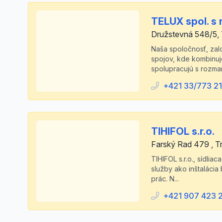
TELUX spol. s r
Družstevná 548/5, 
Naša spoločnosť, zal
spojov, kde kombinuj
spolupracujú s rozman
+421 33/773 21
TIHIFOL s.r.o.
Farský Rad 479 , T
TIHIFOL s.r.o., sídli
služby ako inštalácia
prác. N...
+421 907 423 