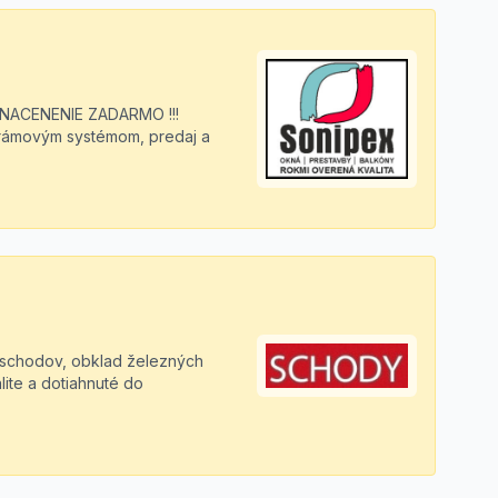
NACENENIE ZADARMO !!!
zrámovým systémom, predaj a
schodov, obklad železných
lite a dotiahnuté do