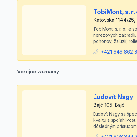
TobiMont, s. r. 
Kátovská 1144/25, 
TobiMont, s. r. o. je 
nerezových zábradlí.
pohonov, žalúzií, roli
+421 949 862 
Verejné záznamy
Ľudovít Nagy
Bajč 105, Bajč
Ľudovít Nagy sa špec
kvalitu a spoľahlivos
dôsledným prístupom 
+421 908 369 