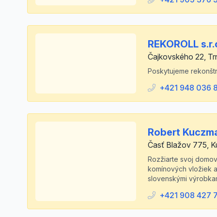
REKOROLL s.r.
Čajkovského 22, T
Poskytujeme rekonštru
+421 948 036 
Robert Kuczm
Časť Blažov 775, K
Rozžiarte svoj domov
komínových vložiek a
slovenskými výrobkam
+421 908 427 