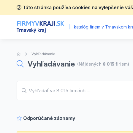
Táto stránka používa cookies na vylepšenie váš
|
katalóg firiem v Trnavskom kra
Úvodná stránka
Vyhľadávanie
Vyhľadávanie
(Nájdených
8 015
firiem)
Odporúčané záznamy