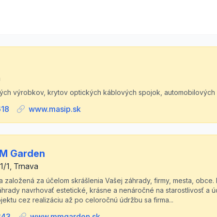
a
ých výrobkov, krytov optických káblových spojok, automobilových 
618
www.masip.sk
MM Garden
1/1, Trnava
 založená za účelom skrášlenia Vašej záhrady, firmy, mesta, obce.
áhrady navrhovať estetické, krásne a nenáročné na starostlivosť a
ektu cez realizáciu až po celoročnú údržbu sa firma...
343
www.mmgarden.sk