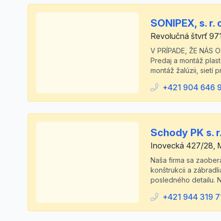
SONIPEX, s. r. 
Revolučná štvrť 97
V PRÍPADE, ŽE NÁS 
Predaj a montáž plas
montáž žalúzii, sietí 
+421 904 646 
Schody PK s. r.
Inovecká 427/28,
Naša firma sa zaobe
konštrukcii a zábradl
posledného detailu. N
+421 944 319 7