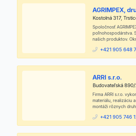
AGRIMPEX, dr
Kostolná 317, Trstic
Spoločnosť AGRIMPEX,
poľnohospodárstva. Sm
našich produktov. Okr
+421 905 648 
ARRI s.r.o.
Budovateľská 890/
Firma ARRI s.r.o. vyk
materiálu, realizáciu
montáži rôznych druho
+421 905 746 