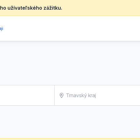
ho užívateľského zážitku.
ji