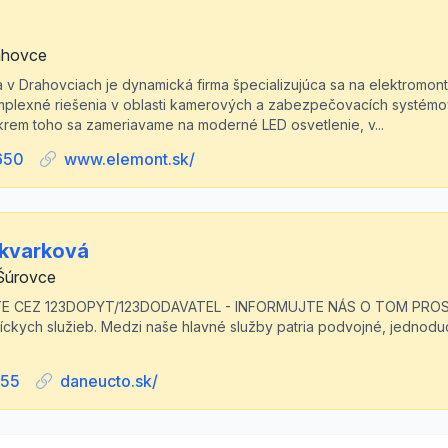
ahovce
iaca v Drahovciach je dynamická firma špecializujúca sa na elektromon
lexné riešenia v oblasti kamerových a zabezpečovacích systémov
Okrem toho sa zameriavame na moderné LED osvetlenie, v...
650
www.elemont.sk/
Škvarková
Šúrovce
TE CEZ 123DOPYT/123DODAVATEL - INFORMUJTE NÁS O TOM PROS
níckych služieb. Medzi naše hlavné služby patria podvojné, jednod
355
daneucto.sk/