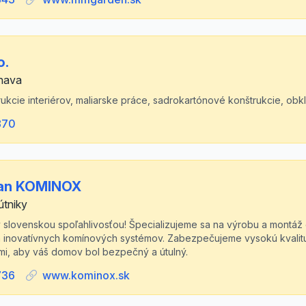
o.
rnava
kcie interiérov, maliarske práce, sadrokartónové konštrukcie, obkl
870
an KOMINOX
útniky
 slovenskou spoľahlivosťou! Špecializujeme sa na výrobu a montá
 inovatívnych komínových systémov. Zabezpečujeme vysokú kvalitu 
i, aby váš domov bol bezpečný a útulný.
736
www.kominox.sk