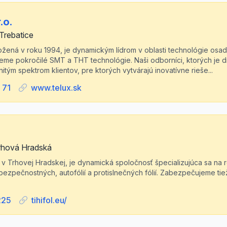
.o.
Trebatice
ožená v roku 1994, je dynamickým lídrom v oblasti technológie osa
eme pokročilé SMT a THT technológie. Naši odborníci, ktorých je 
itým spektrom klientov, pre ktorých vytvárajú inovatívne rieše...
 71
www.telux.sk
rhová Hradská
aca v Trhovej Hradskej, je dynamická spoločnosť špecializujúca sa na 
 bezpečnostných, autofólií a protislnečných fólií. Zabezpečujeme ti
225
tihifol.eu/