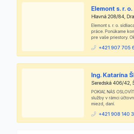
Elemont s. r. o.
Hlavná 208/84, Dr
Elemont s. r. o. sídl
práce. Ponúkame komp
pre vaše priestory. 
+421 907 705 
Ing. Katarína 
Seredská 406/42, 
POKIAĽ NÁS OSLOVÍ
služby v rámci účtov
miezd, daní.
+421 908 140 