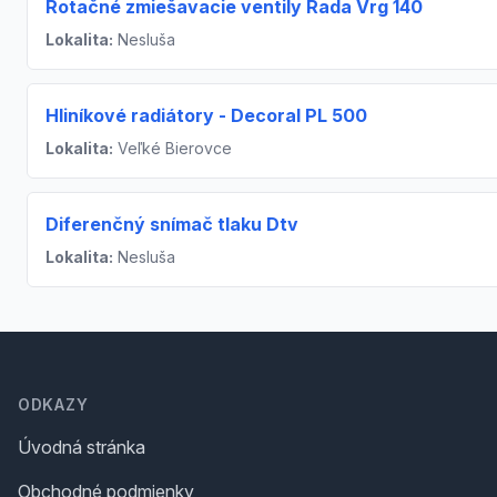
Rotačné zmiešavacie ventily Rada Vrg 140
Lokalita:
Nesluša
Hliníkové radiátory - Decoral PL 500
Lokalita:
Veľké Bierovce
Diferenčný snímač tlaku Dtv
Lokalita:
Nesluša
Footer
ODKAZY
Úvodná stránka
Obchodné podmienky