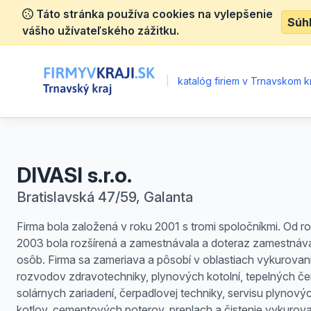
Táto stránka používa cookies na vylepšenie
Súh
vášho užívateľského zážitku.
|
katalóg firiem v Trnavskom kr
DIVASI s.r.o.
Bratislavská 47/59, Galanta
Firma bola založená v roku 2001 s tromi spoločníkmi. Od r
2003 bola rozšírená a zamestnávala a doteraz zamestnáv
osôb. Firma sa zameriava a pôsobí v oblastiach vykurovan
rozvodov zdravotechniky, plynových kotolní, tepelných čer
solárnych zariadení, čerpadlovej techniky, servisu plynový
kotlov, cementových poterov, preplach a čistenie vykurov