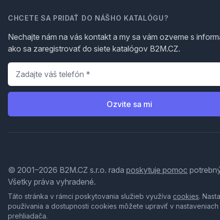
CHCETE SA PRIDAŤ DO NÁŠHO KATALÓGU?
Nechajte nám na vás kontakt a my sa vám ozveme s inform
ako sa zaregistrovať do siete katalógov B2M.CZ.
Telefón
*
Ozvite sa mi
© 2001–2026 B2M.CZ s.r.o. rada
poskytuje pomoc
potrebný
Všetky práva vyhradené.
Táto stránka v rámci poskytovania služieb využíva
cookies
. Nast
používania a dostupnosti cookies môžete upraviť v nastaveniach
prehliadača.