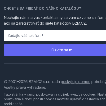
CHCETE SA PRIDAŤ DO NÁŠHO KATALÓGU?
Nechajte nám na vás kontakt a my sa vám ozveme s inform
ako sa zaregistrovať do siete katalógov B2M.CZ.
Telefón
*
Ozvite sa mi
© 2001–2026 B2M.CZ s.r.o. rada
poskytuje pomoc
potrebný
Všetky práva vyhradené.
Táto stránka v rámci poskytovania služieb využíva
cookies
. Nast
používania a dostupnosti cookies môžete upraviť v nastaveniach
prehliadača.