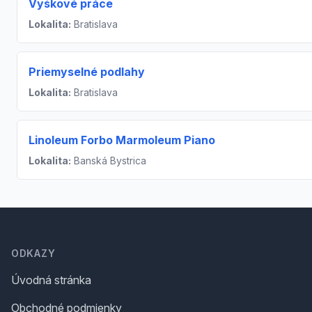
Výškové práce
Lokalita:
Bratislava
Priemyselné podlahy
Lokalita:
Bratislava
Linoleum Forbo Marmoleum Piano
Lokalita:
Banská Bystrica
Footer
ODKAZY
Úvodná stránka
Obchodné podmienky