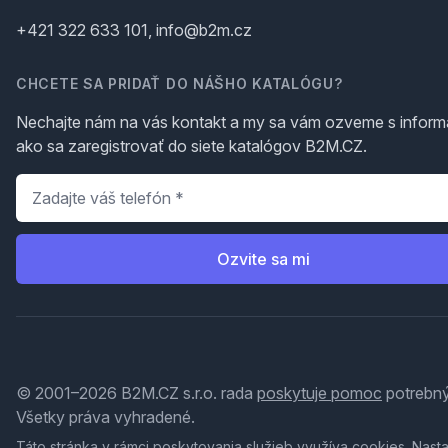
+421 322 633 101, info@b2m.cz
CHCETE SA PRIDAŤ DO NÁŠHO KATALÓGU?
Nechajte nám na vás kontakt a my sa vám ozveme s inform
ako sa zaregistrovať do siete katalógov B2M.CZ.
Telefón
*
Ozvite sa mi
© 2001–2026 B2M.CZ s.r.o. rada
poskytuje pomoc
potrebný
Všetky práva vyhradené.
Táto stránka v rámci poskytovania služieb využíva
cookies
. Nast