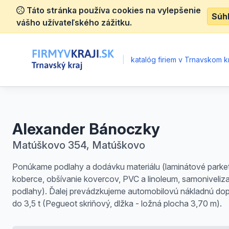
Táto stránka používa cookies na vylepšenie
Súh
vášho užívateľského zážitku.
|
katalóg firiem v Trnavskom kr
Alexander Bánoczky
Matúškovo 354, Matúškovo
Ponúkame podlahy a dodávku materiálu (laminátové parket
koberce, obšívanie kovercov, PVC a linoleum, samoniveliz
podlahy). Ďalej prevádzkujeme automobilovú nákladnú do
do 3,5 t (Pegueot skriňový, dlžka - ložná plocha 3,70 m).