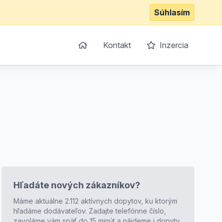
Súhlasím
Kontakt
Inzercia
Hľadáte nových zákazníkov?
Máme aktuálne 2.112 aktívnych dopytov, ku ktorým
hľadáme dodávateľov. Zadajte telefónne číslo,
zavoláme vám späť do 15 minút a nájdeme i dopyty