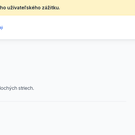
ho užívateľského zážitku.
ji
lochých striech.