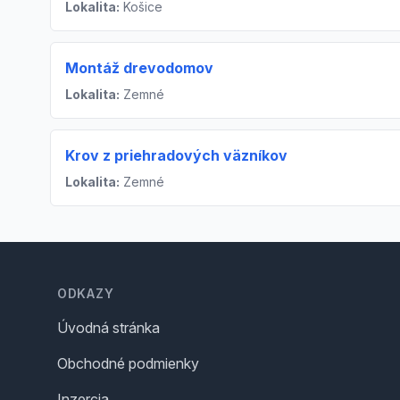
Lokalita:
Košice
Montáž drevodomov
Lokalita:
Zemné
Krov z priehradových väzníkov
Lokalita:
Zemné
Footer
ODKAZY
Úvodná stránka
Obchodné podmienky
Inzercia