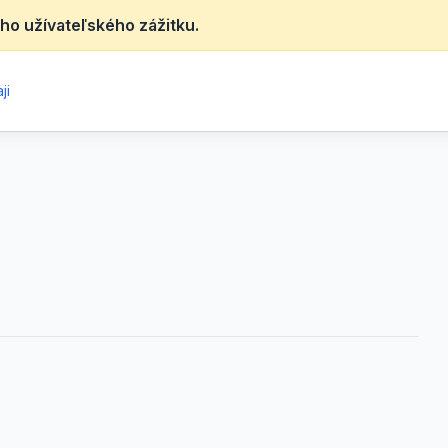
ho užívateľského zážitku.
ji