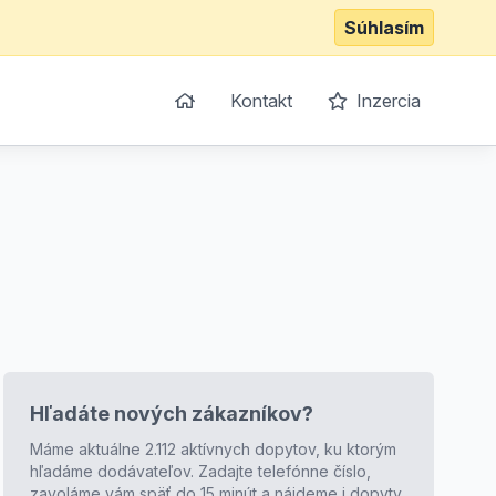
Súhlasím
Kontakt
Inzercia
Hľadáte nových zákazníkov?
Máme aktuálne 2.112 aktívnych dopytov, ku ktorým
hľadáme dodávateľov. Zadajte telefónne číslo,
zavoláme vám späť do 15 minút a nájdeme i dopyty