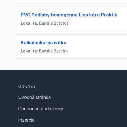
PVC Podlahy homogénne Linofatra Praktik
Lokalita:
Banská Bystrica
Kalkulačka-pravítko
Lokalita:
Banská Bystrica
Footer
ODKAZY
Úvodná stránka
Obchodné podmienky
Inzercia