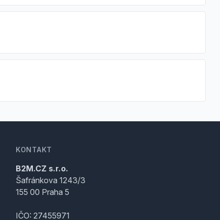
KONTAKT
B2M.CZ s.r.o.
Šafránkova 1243/3
155 00 Praha 5
IČO: 27455971