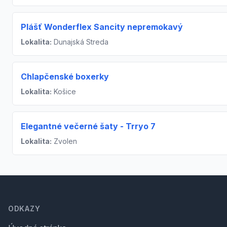
Plášť Wonderflex Sancity nepremokavý
Lokalita:
Dunajská Streda
Chlapčenské boxerky
Lokalita:
Košice
Elegantné večerné šaty - Trryo 7
Lokalita:
Zvolen
Footer
ODKAZY